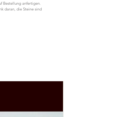
f Bestellung anfertigen.
nk daran, die Steine sind 
tig, so ist dieses Steinbild ein 
nd deines wird es auch :)
e mich über deine Anfrage unter:
ajstone2017@gmail.com | ☎️ +43 
9431
 - Maria
Auf Bestellung