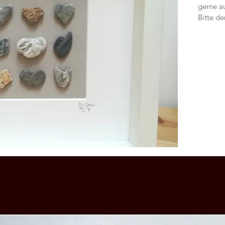
gerne au
Bitte de
einzigar
Unikat u
Ich freu
📧 mari
664 340
Bis bald
 Kunststoffabdeckung; mit Passepartout