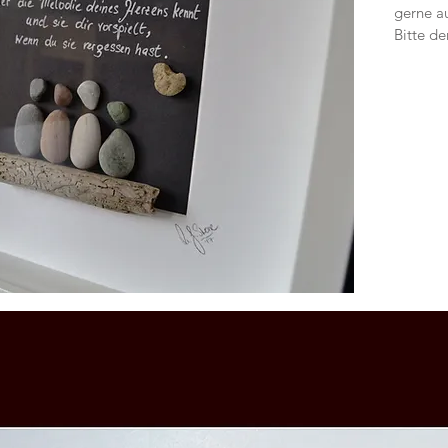
gerne au
Bitte de
einzigar
Unikat u
Ich freu
📧 mari
664 340
Bis bald
 Kunststoffabdeckung; mit Passepartout