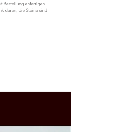
f Bestellung anfertigen.
nk daran, die Steine sind 
tig, so ist dieses Steinbild ein 
nd deines wird es auch :)
e mich über deine Anfrage unter:
ajstone2017@gmail.com | ☎️ +43 
9431
 - Maria
Auf Bestellung