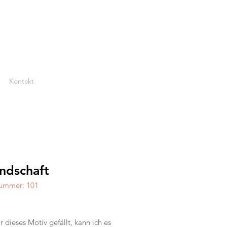
Kontakt
ndschaft
nummer: 101
reis
 dieses Motiv gefällt, kann ich es 