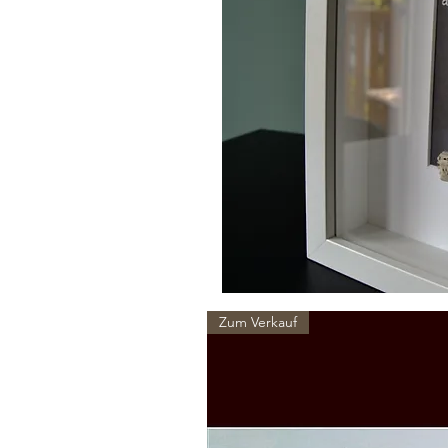
Zum Verkauf
Produktinfo
Steinbild im tiefen Holzrahmen mit
Maße: 23x23 cm, Tiefe 4,5 cm