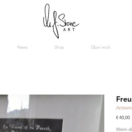
News
Shop
Über mich
Freu
Artikel
P
€ 40,00
Wenn dir