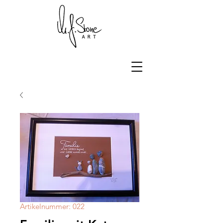
Artikelnummer: 022